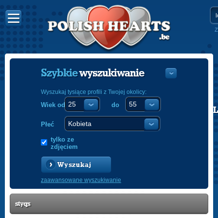
Z
Szybkie
wyszukiwanie
Wyszukaj tysiące profili z Twojej okolicy:
Wiek od
do
POLISH
ENGLISH
Płeć
tylko ze
zdjęciem
Wyszukaj
zaawansowane wyszukiwanie
styqs