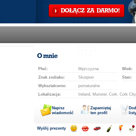
DOŁĄCZ ZA DARMO!
O mnie
Płeć:
Mężczyzna
Wiek:
Znak zodiaku:
Skorpion
Stan:
Wykształcenie:
pomaturalne
Lokalizacja:
Ireland, Munster, Cork, Cork City
Napisz
Zapamiętaj
Dod
wiadomość
ten profil
list
Wyślij prezenty
Wyślij
Wyślij
Przejażdżka
Wyślij
Wyślij
Wyś