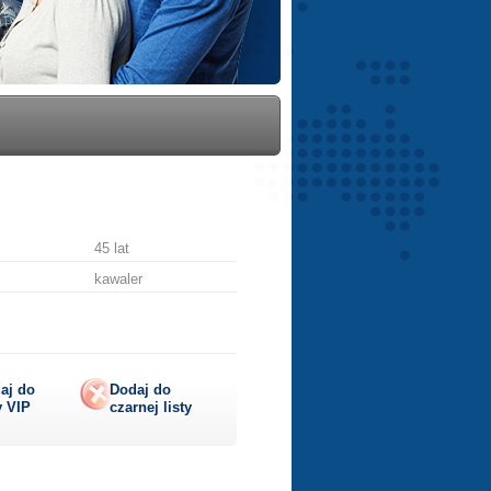
45 lat
kawaler
aj do
Dodaj do
y
VIP
czarnej listy
lij