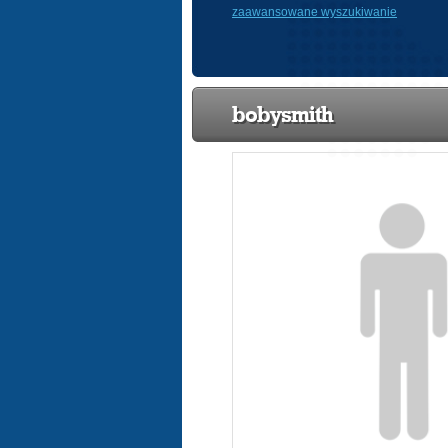
zaawansowane wyszukiwanie
bobysmith