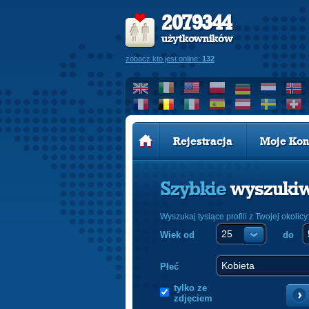
2079344
użytkowników
zobacz kto jest online:
132
Rejestracja
Moje Kon
Szybkie
wyszuki
Wyszukaj tysiące profili z Twojej okolicy
Wiek od
do
Płeć
tylko ze
zdjęciem