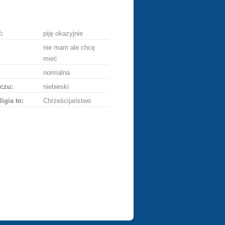
ę
:
piję okazyjnie
nie mam ale chcę
mieć
normalna
czu:
niebieski
ligia to:
Chrześcijaństwo