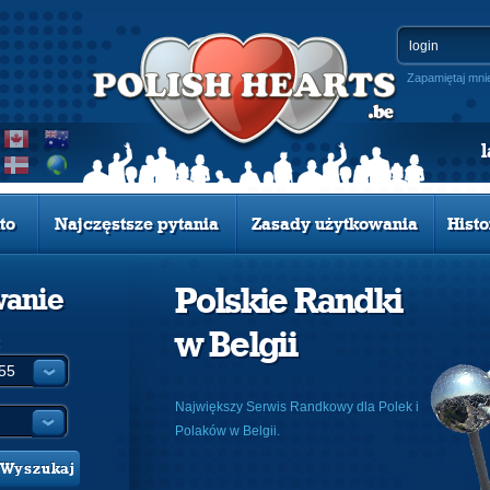
Zapamiętaj mni
to
Najczęstsze pytania
Zasady użytkowania
Histo
Polskie Randki
wanie
w Belgii
:
Największy Serwis Randkowy dla Polek i
Polaków w Belgii.
Wyszukaj