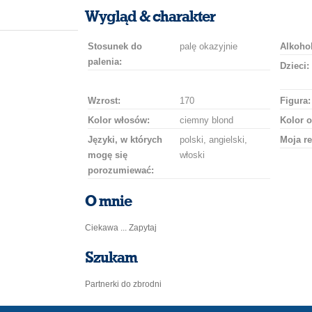
uśmiech
buziaka
samochodem
szampana
drinka
róż
Wygląd & charakter
Stosunek do
palę okazyjnie
Alkohol
palenia:
Dzieci:
Wzrost:
170
Figura:
Kolor włosów:
ciemny blond
Kolor o
Języki, w których
polski, angielski,
Moja re
mogę się
włoski
porozumiewać:
O mnie
Ciekawa ... Zapytaj
Szukam
Partnerki do zbrodni