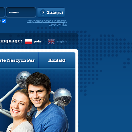
Zaloguj
e
Przypomnij hasło lub nazwę
użytkownika
language:
polish
english
rie Naszych Par
Kontakt