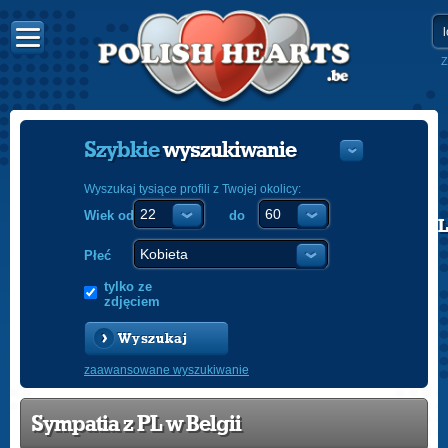
Z
Szybkie
wyszukiwanie
Wyszukaj tysiące profili z Twojej okolicy:
Wiek od
do
POLISH
ENGLISH
Płeć
tylko ze
zdjęciem
Wyszukaj
zaawansowane wyszukiwanie
Sympatia z PL w Belgii