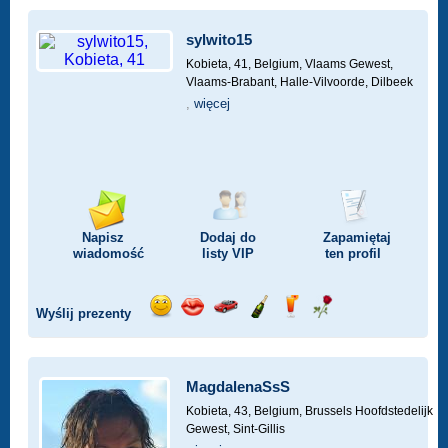
sylwito15
Kobieta, 41,
Belgium, Vlaams Gewest,
Vlaams-Brabant, Halle-Vilvoorde, Dilbeek
,
więcej
Napisz
Dodaj do
Zapamiętaj
wiadomość
listy
VIP
ten profil
Wyślij prezenty
Wyślij
Wyślij
Przejażdżka
Wyślij
Wyślij
Wyślij
uśmiech
buziaka
samochodem
szampana
drinka
różę
MagdalenaSsS
Kobieta, 43,
Belgium, Brussels Hoofdstedelijk
Gewest, Sint-Gillis