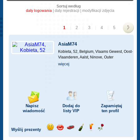
Sortuj według
daty logowania
|
daty rejestracji
|
modyfikacji zdjęcia
1
|
2
|
3
|
4
|
5
>
AsiaM74
Kobieta, 52,
Belgium, Vlaams Gewest, Oost-
Vlaanderen, Aalst, Ninove, Outer
więcej
Napisz
Dodaj do
Zapamiętaj
wiadomość
listy
VIP
ten profil
Wyślij prezenty
Wyślij
Wyślij
Przejażdżka
Wyślij
Wyślij
Wyślij
uśmiech
buziaka
samochodem
szampana
drinka
różę