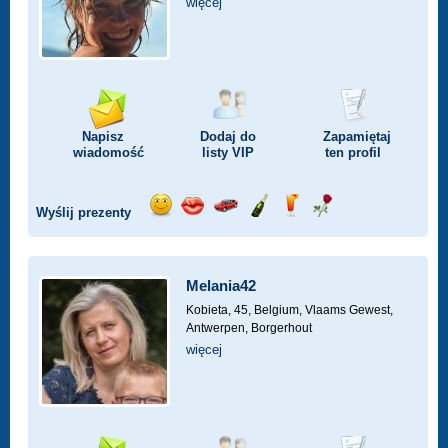
więcej
Napisz
Dodaj do
Zapamiętaj
wiadomość
listy
VIP
ten profil
Wyślij prezenty
Wyślij
Wyślij
Przejażdżka
Wyślij
Wyślij
Wyślij
uśmiech
buziaka
samochodem
szampana
drinka
różę
Melania42
Kobieta, 45,
Belgium, Vlaams Gewest,
Antwerpen, Borgerhout
więcej