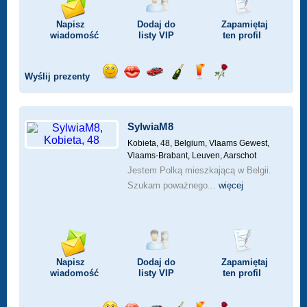
Napisz
Dodaj do
Zapamiętaj
wiadomość
listy
VIP
ten profil
Wyślij prezenty
Wyślij
Wyślij
Przejażdżka
Wyślij
Wyślij
Wyślij
uśmiech
buziaka
samochodem
szampana
drinka
różę
SylwiaM8
Kobieta, 48,
Belgium, Vlaams Gewest,
Vlaams-Brabant, Leuven, Aarschot
Jestem Polką mieszkającą w Belgii.
Szukam poważnego...
więcej
Napisz
Dodaj do
Zapamiętaj
wiadomość
listy
VIP
ten profil