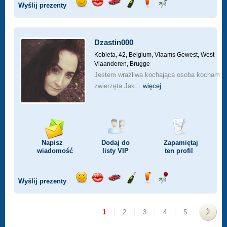
Wyślij prezenty
Wyślij
Wyślij
Przejażdżka
Wyślij
Wyślij
Wyślij
uśmiech
buziaka
samochodem
szampana
drinka
różę
Dzastin000
Kobieta, 42,
Belgium, Vlaams Gewest, West-
Vlaanderen, Brugge
Jestem wrażliwa kochająca osoba kocham
zwierzęta Jak...
więcej
Napisz
Dodaj do
Zapamiętaj
wiadomość
listy
VIP
ten profil
Wyślij prezenty
Wyślij
Wyślij
Przejażdżka
Wyślij
Wyślij
Wyślij
uśmiech
buziaka
samochodem
szampana
drinka
różę
1
|
2
|
3
|
4
|
5
>