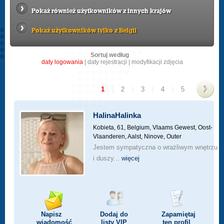
Pokaż również użytkowników z innych krajów
Pokaż użytkowników tylko z Belgii
Sortuj według
daty logowania
|
daty rejestracji
|
modyfikacji zdjęcia
1
|
2
|
3
|
4
|
5
>
HalinaHalinka
Kobieta, 61,
Belgium, Vlaams Gewest, Oost-
Vlaanderen, Aalst, Ninove, Outer
Jestem sympatyczna o wrażliwym wnętrzu
i duszy...
więcej
Napisz
Dodaj do
Zapamiętaj
wiadomość
listy
VIP
ten profil