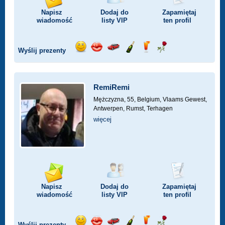
Napisz
Dodaj do
Zapamiętaj
wiadomość
listy
VIP
ten profil
Wyślij prezenty
Wyślij
Wyślij
Przejażdżka
Wyślij
Wyślij
Wyślij
uśmiech
buziaka
samochodem
szampana
drinka
różę
RemiRemi
Mężczyzna, 55,
Belgium, Vlaams Gewest,
Antwerpen, Rumst, Terhagen
więcej
Napisz
Dodaj do
Zapamiętaj
wiadomość
listy
VIP
ten profil
Wyślij prezenty