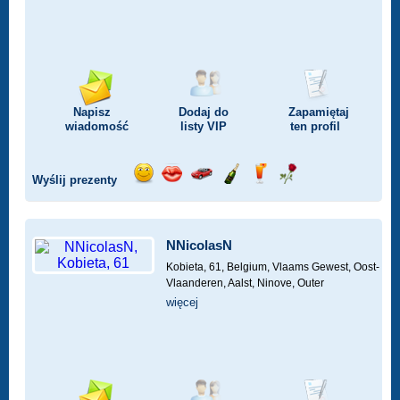
Napisz
Dodaj do
Zapamiętaj
wiadomość
listy
VIP
ten profil
Wyślij prezenty
Wyślij
Wyślij
Przejażdżka
Wyślij
Wyślij
Wyślij
uśmiech
buziaka
samochodem
szampana
drinka
różę
NNicolasN
Kobieta, 61,
Belgium, Vlaams Gewest, Oost-
Vlaanderen, Aalst, Ninove, Outer
więcej