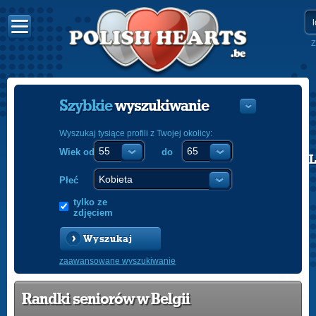
Z
Szybkie
wyszukiwanie
Wyszukaj tysiące profili z Twojej okolicy:
Wiek od
do
POLISH
ENGLISH
Płeć
tylko ze
zdjęciem
Wyszukaj
zaawansowane wyszukiwanie
Randki seniorów w Belgii