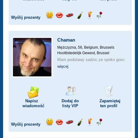
Wyślij prezenty
Wyślij
Wyślij
Przejażdżka
Wyślij
Wyślij
Wyślij
uśmiech
buziaka
samochodem
szampana
drinka
różę
Chaman
Mężczyzna, 56,
Belgium, Brussels
Hoofdstedelijk Gewest, Brussel
Mam podstawy sadzic,ze spoko gosc.
więcej
Napisz
Dodaj do
Zapamiętaj
wiadomość
listy
VIP
ten profil
Wyślij prezenty
Wyślij
Wyślij
Przejażdżka
Wyślij
Wyślij
Wyślij
uśmiech
buziaka
samochodem
szampana
drinka
różę