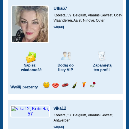
Ulka67
Kobieta, 59,
Belgium, Vlaams Gewest, Oost-
Vlaanderen, Aalst, Ninove, Outer
więcej
Napisz
Dodaj do
Zapamiętaj
wiadomość
listy
VIP
ten profil
Wyślij prezenty
Wyślij
Wyślij
Przejażdżka
Wyślij
Wyślij
Wyślij
uśmiech
buziaka
samochodem
szampana
drinka
różę
vika12
Kobieta, 57,
Belgium, Vlaams Gewest,
Antwerpen
więcej