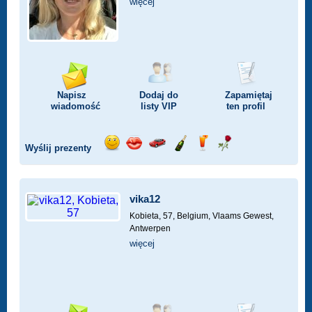
więcej
Napisz
Dodaj do
Zapamiętaj
wiadomość
listy
VIP
ten profil
Wyślij prezenty
Wyślij
Wyślij
Przejażdżka
Wyślij
Wyślij
Wyślij
uśmiech
buziaka
samochodem
szampana
drinka
różę
vika12
Kobieta, 57,
Belgium, Vlaams Gewest,
Antwerpen
więcej