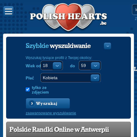
Z
Szybkie
wyszukiwanie
Wyszukaj tysiące profili z Twojej okolicy:
Wiek od
do
POLISH
ENGLISH
Płeć
tylko ze
zdjęciem
Wyszukaj
zaawansowane wyszukiwanie
Polskie Randki Online w Antwerpii