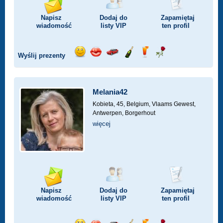
Napisz
Dodaj do
Zapamiętaj
wiadomość
listy
VIP
ten profil
Wyślij prezenty
Wyślij
Wyślij
Przejażdżka
Wyślij
Wyślij
Wyślij
uśmiech
buziaka
samochodem
szampana
drinka
różę
Melania42
Kobieta, 45,
Belgium, Vlaams Gewest,
Antwerpen, Borgerhout
więcej
Napisz
Dodaj do
Zapamiętaj
wiadomość
listy
VIP
ten profil