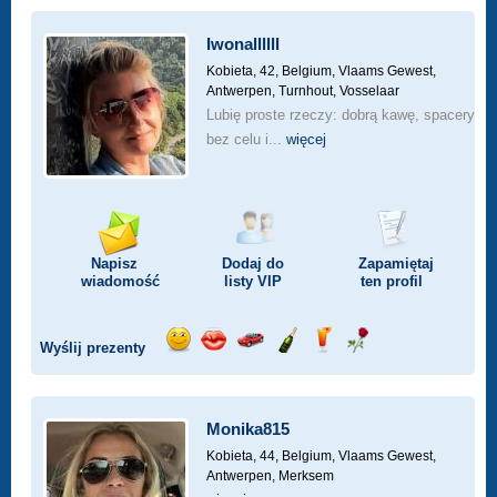
Iwonallllll
Kobieta, 42,
Belgium, Vlaams Gewest,
Antwerpen, Turnhout, Vosselaar
Lubię proste rzeczy: dobrą kawę, spacery
bez celu i...
więcej
Napisz
Dodaj do
Zapamiętaj
wiadomość
listy
VIP
ten profil
Wyślij prezenty
Wyślij
Wyślij
Przejażdżka
Wyślij
Wyślij
Wyślij
uśmiech
buziaka
samochodem
szampana
drinka
różę
Monika815
Kobieta, 44,
Belgium, Vlaams Gewest,
Antwerpen, Merksem