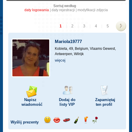
Sortuj według
daty logowania
|
daty rejestracji
|
modyfikacji zdjęcia
1
|
2
|
3
|
4
|
5
>
Mariola19777
Kobieta, 49,
Belgium, Vlaams Gewest,
Antwerpen, Wilrijk
więcej
Napisz
Dodaj do
Zapamiętaj
wiadomość
listy
VIP
ten profil
Wyślij prezenty
Wyślij
Wyślij
Przejażdżka
Wyślij
Wyślij
Wyślij
uśmiech
buziaka
samochodem
szampana
drinka
różę