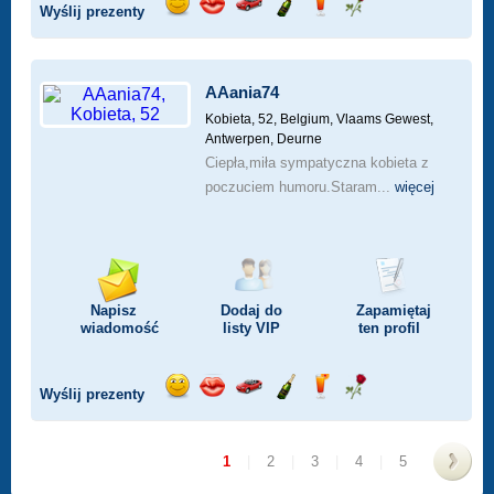
Wyślij prezenty
Wyślij
Wyślij
Przejażdżka
Wyślij
Wyślij
Wyślij
uśmiech
buziaka
samochodem
szampana
drinka
różę
AAania74
Kobieta, 52,
Belgium, Vlaams Gewest,
Antwerpen, Deurne
Ciepła,miła sympatyczna kobieta z
poczuciem humoru.Staram...
więcej
Napisz
Dodaj do
Zapamiętaj
wiadomość
listy
VIP
ten profil
Wyślij prezenty
Wyślij
Wyślij
Przejażdżka
Wyślij
Wyślij
Wyślij
uśmiech
buziaka
samochodem
szampana
drinka
różę
1
|
2
|
3
|
4
|
5
>