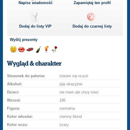
Napisz wiadomość
Zapamiętaj ten profil
Dodaj do listy
VIP
Dodaj do czarnej listy
Wyślij prezenty
Wyślij
Wyślij
Przejażdżka
Wyślij
Wyślij
Wyślij
uśmiech
buziaka
samochodem
szampana
drinka
różę
Wygląd & charakter
Stosunek do palenia:
staram się rzucić
Alkohol:
piję okazyjnie
Dzieci:
nie mam ale chcę mieć
Wzrost:
186
Figura:
normalna
Kolor włosów:
ciemny blond
Kolor oczu:
szary