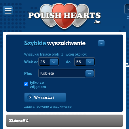
Z
Szybkie
wyszukiwanie
Wyszukaj tysiące profili z Twojej okolicy:
Wiek od
do
POLISH
ENGLISH
Płeć
tylko ze
zdjęciem
Wyszukaj
zaawansowane wyszukiwanie
SSajmon944