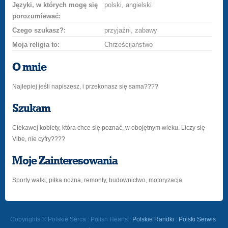
Języki, w których mogę się
polski, angielski
porozumiewać:
Czego szukasz?:
przyjaźni, zabawy
Moja religia to:
Chrześcijaństwo
O mnie
Najlepiej jeśli napiszesz, i przekonasz się sama????
Szukam
Ciekawej kobiety, która chce się poznać, w obojętnym wieku. Liczy się
Vibe, nie cyfry????
Moje Zainteresowania
Sporty walki, piłka nożna, remonty, budownictwo, motoryzacja
Copyrights © Polskie Serca : Polish Hearts :
Polskie Randki
:
Polski Serwis