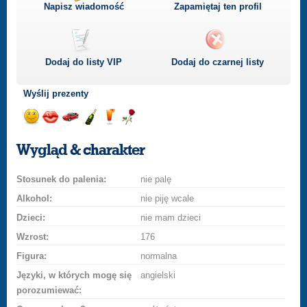
Napisz wiadomość
Zapamiętaj ten profil
Dodaj do listy
VIP
Dodaj do czarnej listy
Wyślij prezenty
Wyślij
Wyślij
Przejażdżka
Wyślij
Wyślij
Wyślij
uśmiech
buziaka
samochodem
szampana
drinka
różę
Wygląd & charakter
Stosunek do palenia:
nie palę
Alkohol:
nie piję wcale
Dzieci:
nie mam dzieci
Wzrost:
176
Figura:
normalna
Języki, w których mogę się
angielski
porozumiewać: