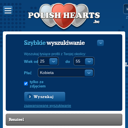
Z
Szybkie
wyszukiwanie
Wyszukaj tysiące profili z Twojej okolicy:
Wiek od
do
POLISH
ENGLISH
Płeć
tylko ze
zdjęciem
Wyszukaj
zaawansowane wyszukiwanie
Renatee1