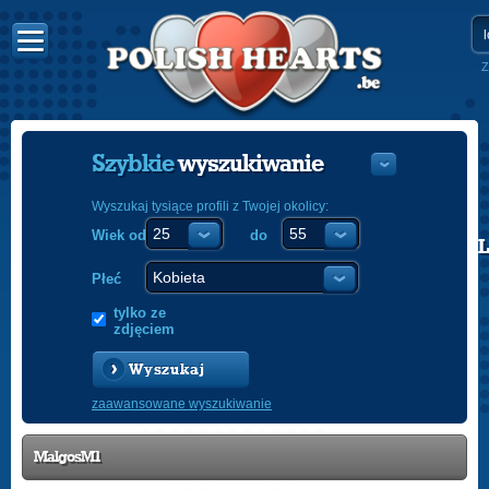
Z
Szybkie
wyszukiwanie
Wyszukaj tysiące profili z Twojej okolicy:
Wiek od
do
POLISH
ENGLISH
Płeć
tylko ze
zdjęciem
Wyszukaj
zaawansowane wyszukiwanie
MalgosM1