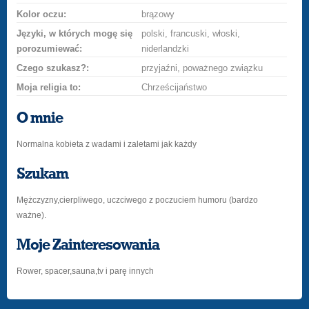
Kolor oczu:
brązowy
Języki, w których mogę się
polski, francuski, włoski,
porozumiewać:
niderlandzki
Czego szukasz?:
przyjaźni, poważnego związku
Moja religia to:
Chrześcijaństwo
O mnie
Normalna kobieta z wadami i zaletami jak każdy
Szukam
Mężczyzny,cierpliwego, uczciwego z poczuciem humoru (bardzo
ważne).
Moje Zainteresowania
Rower, spacer,sauna,tv i parę innych