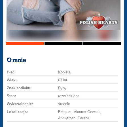
O mnie
Płeć:
Kobieta
Wiek:
63 lat
Znak zodiaku:
Ryby
Stan:
rozwiedziona
Wykształcenie:
średnie
Lokalizacja:
Belgium, Vlaams Gewest,
Antwerpen, Deurne