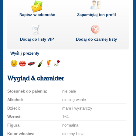
Napisz wiadomość
Zapamiętaj ten profil
Dodaj do listy
VIP
Dodaj do czarnej listy
Wyślij prezenty
Wyślij
Wyślij
Przejażdżka
Wyślij
Wyślij
Wyślij
uśmiech
buziaka
samochodem
szampana
drinka
różę
Wygląd & charakter
Stosunek do palenia:
nie palę
Alkohol:
nie piję wcale
Dzieci:
mam i wystarczy
Wzrost:
164
Figura:
normalna
Kolor włosów:
ciemny brąz