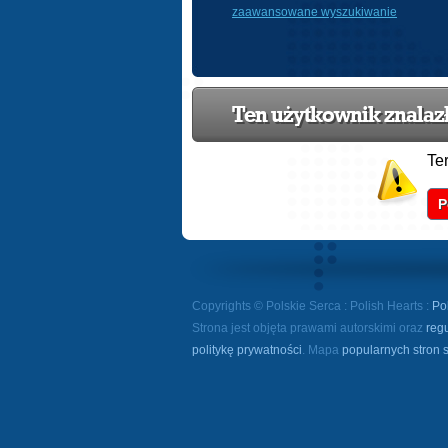
zaawansowane wyszukiwanie
Ten użytkownik znalazł 
Te
P
Copyrights © Polskie Serca : Polish Hearts :
Po
Strona jest objęta prawami autorskimi oraz
reg
politykę prywatności
. Mapa
popularnych stron 