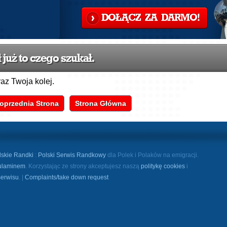
DOŁĄCZ ZA DARMO!
już to czego szukał.
raz Twoja kolej.
oprzednia Strona
Strona Główna
lskie Randki
:
Polski Serwis Randkowy
dla Polek i Polaków na emigracji.
ulaminem
. Korzystając ze strony akceptujesz naszą
politykę cookies
i
serwisu
. |
Complaints/take down request