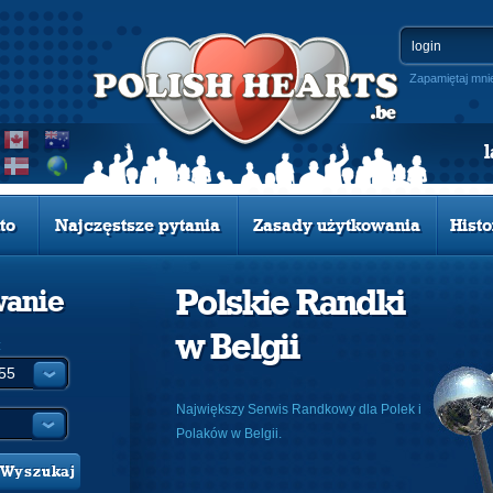
Zapamiętaj mni
to
Najczęstsze pytania
Zasady użytkowania
Histo
Polskie Randki
wanie
w Belgii
:
Największy Serwis Randkowy dla Polek i
Polaków w Belgii.
Wyszukaj