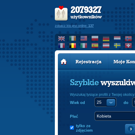
2079327
użytkowników
zobacz kto jest online:
137
Rejestracja
Moje Kon
Szybkie
wyszuki
Wyszukaj tysiące profili z Twojej okolicy
Wiek od
do
Płeć
tylko ze
zdjęciem