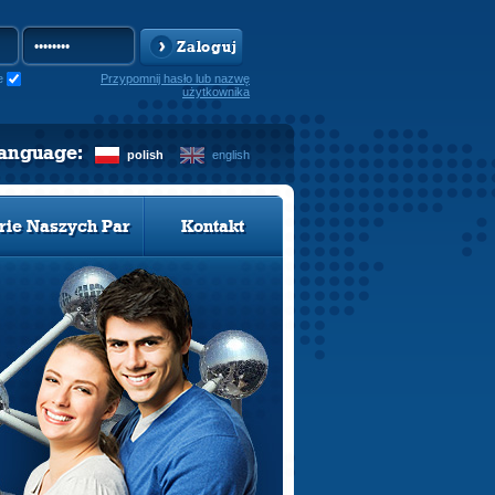
Zaloguj
e
Przypomnij hasło lub nazwę
użytkownika
language:
polish
english
rie Naszych Par
Kontakt