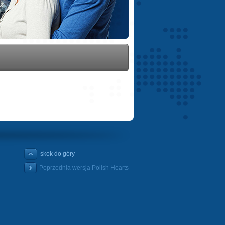
skok do góry
Poprzednia wersja Polish Hearts