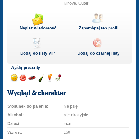
Ninove, Outer
Napisz wiadomość
Zapamiętaj ten profil
Dodaj do listy
VIP
Dodaj do czarnej listy
Wyślij prezenty
Wyślij
Wyślij
Przejażdżka
Wyślij
Wyślij
Wyślij
uśmiech
buziaka
samochodem
szampana
drinka
różę
Wygląd & charakter
Stosunek do palenia:
nie palę
Alkohol:
piję okazyjnie
Dzieci:
mam
Wzrost:
160