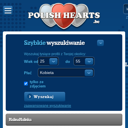
Z
Szybkie
wyszukiwanie
Wyszukaj tysiące profili z Twojej okolicy:
Wiek od
do
POLISH
ENGLISH
Płeć
tylko ze
zdjęciem
Wyszukaj
zaawansowane wyszukiwanie
HalinaHalinka