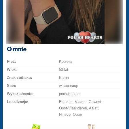
O mnie
Płeć:
Kobieta
Wiek:
53 lat
Znak zodiaku:
Baran
Stan:
w separacji
Wykształcenie:
pomaturalne
Lokalizacja:
Belgium, Vlaams Gewest,
Oost-Vlaanderen, Aalst,
Ninove, Outer