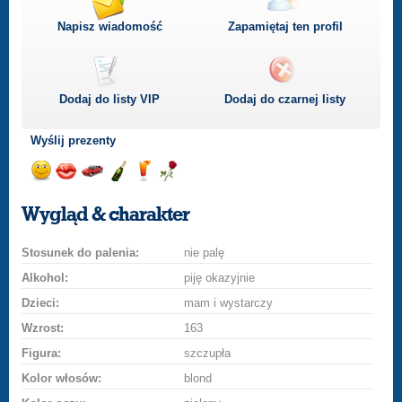
Napisz wiadomość
Zapamiętaj ten profil
Dodaj do listy
VIP
Dodaj do czarnej listy
Wyślij prezenty
Wyślij
Wyślij
Przejażdżka
Wyślij
Wyślij
Wyślij
uśmiech
buziaka
samochodem
szampana
drinka
różę
Wygląd & charakter
Stosunek do palenia:
nie palę
Alkohol:
piję okazyjnie
Dzieci:
mam i wystarczy
Wzrost:
163
Figura:
szczupła
Kolor włosów:
blond