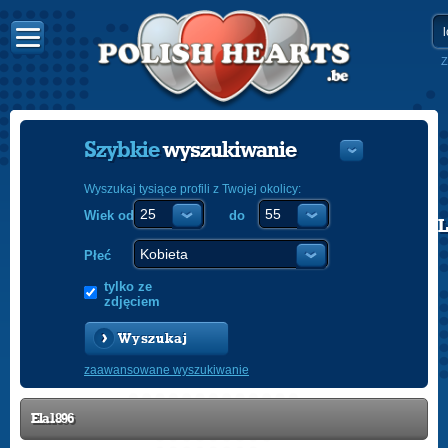
Z
Szybkie
wyszukiwanie
Wyszukaj tysiące profili z Twojej okolicy:
Wiek od
do
POLISH
ENGLISH
Płeć
tylko ze
zdjęciem
Wyszukaj
zaawansowane wyszukiwanie
Ela1896