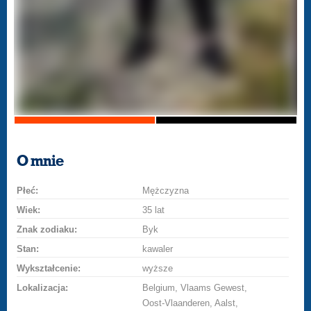
O mnie
Płeć:
Mężczyzna
Wiek:
35 lat
Znak zodiaku:
Byk
Stan:
kawaler
Wykształcenie:
wyższe
Lokalizacja:
Belgium, Vlaams Gewest,
Oost-Vlaanderen, Aalst,