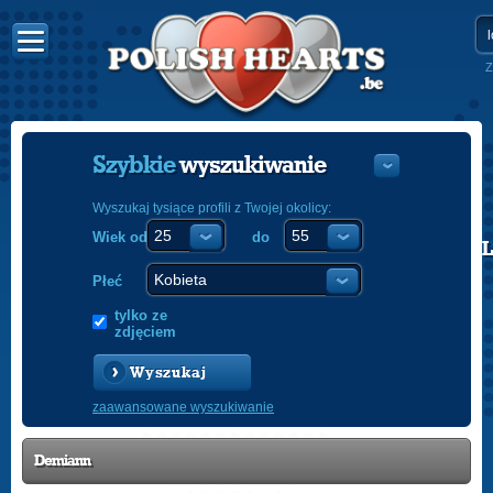
Z
Szybkie
wyszukiwanie
Wyszukaj tysiące profili z Twojej okolicy:
Wiek od
do
POLISH
ENGLISH
Płeć
tylko ze
zdjęciem
Wyszukaj
zaawansowane wyszukiwanie
Demiann