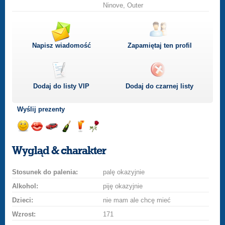
Ninove, Outer
Napisz wiadomość
Zapamiętaj ten profil
Dodaj do listy
VIP
Dodaj do czarnej listy
Wyślij prezenty
Wyślij
Wyślij
Przejażdżka
Wyślij
Wyślij
Wyślij
uśmiech
buziaka
samochodem
szampana
drinka
różę
Wygląd & charakter
Stosunek do palenia:
palę okazyjnie
Alkohol:
piję okazyjnie
Dzieci:
nie mam ale chcę mieć
Wzrost:
171