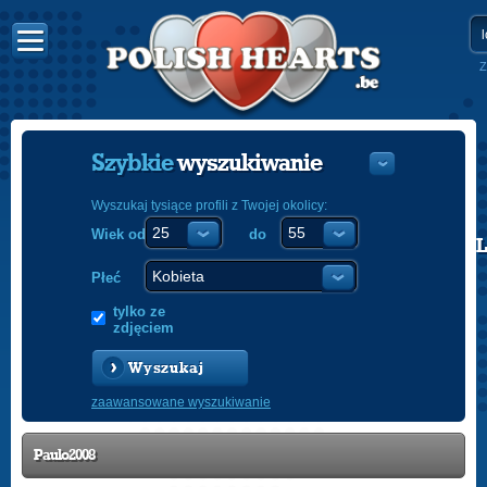
Z
Szybkie
wyszukiwanie
Wyszukaj tysiące profili z Twojej okolicy:
Wiek od
do
POLISH
ENGLISH
Płeć
tylko ze
zdjęciem
Wyszukaj
zaawansowane wyszukiwanie
Paulo2008