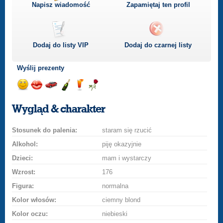
Napisz wiadomość
Zapamiętaj ten profil
Dodaj do listy
VIP
Dodaj do czarnej listy
Wyślij prezenty
Wyślij
Wyślij
Przejażdżka
Wyślij
Wyślij
Wyślij
uśmiech
buziaka
samochodem
szampana
drinka
różę
Wygląd & charakter
Stosunek do palenia:
staram się rzucić
Alkohol:
piję okazyjnie
Dzieci:
mam i wystarczy
Wzrost:
176
Figura:
normalna
Kolor włosów:
ciemny blond
Kolor oczu:
niebieski