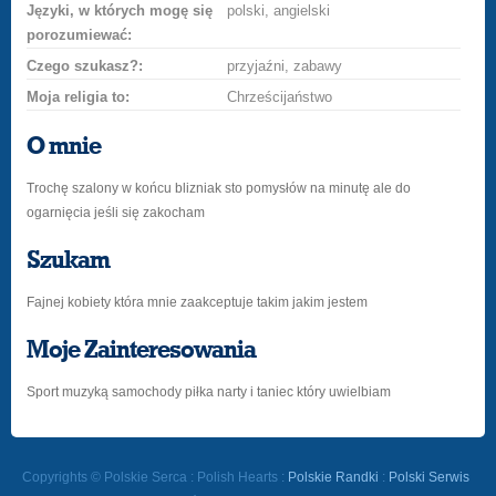
Języki, w których mogę się
polski, angielski
porozumiewać:
Czego szukasz?:
przyjaźni, zabawy
Moja religia to:
Chrześcijaństwo
O mnie
Trochę szalony w końcu blizniak sto pomysłów na minutę ale do
ogarnięcia jeśli się zakocham
Szukam
Fajnej kobiety która mnie zaakceptuje takim jakim jestem
Moje Zainteresowania
Sport muzyką samochody piłka narty i taniec który uwielbiam
Copyrights © Polskie Serca : Polish Hearts :
Polskie Randki
:
Polski Serwis