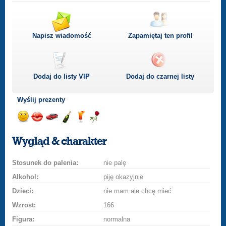
Napisz wiadomość
Zapamiętaj ten profil
Dodaj do listy
VIP
Dodaj do czarnej listy
Wyślij prezenty
Wyślij
Wyślij
Przejażdżka
Wyślij
Wyślij
Wyślij
uśmiech
buziaka
samochodem
szampana
drinka
różę
Wygląd & charakter
Stosunek do palenia:
nie palę
Alkohol:
piję okazyjnie
Dzieci:
nie mam ale chcę mieć
Wzrost:
166
Figura:
normalna