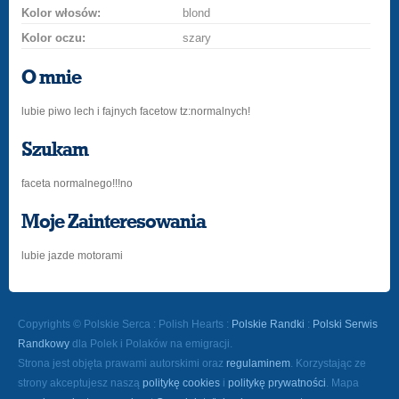
Kolor włosów:
blond
Kolor oczu:
szary
O mnie
lubie piwo lech i fajnych facetow tz:normalnych!
Szukam
faceta normalnego!!!no
Moje Zainteresowania
lubie jazde motorami
Copyrights © Polskie Serca : Polish Hearts :
Polskie Randki
:
Polski Serwis
Randkowy
dla Polek i Polaków na emigracji.
Strona jest objęta prawami autorskimi oraz
regulaminem
. Korzystając ze
strony akceptujesz naszą
politykę cookies
i
politykę prywatności
. Mapa