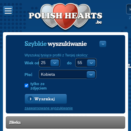
Z
Szybkie
wyszukiwanie
Wyszukaj tysiące profili z Twojej okolicy:
Wiek od
do
POLISH
ENGLISH
Płeć
tylko ze
zdjęciem
Wyszukaj
zaawansowane wyszukiwanie
20iwka