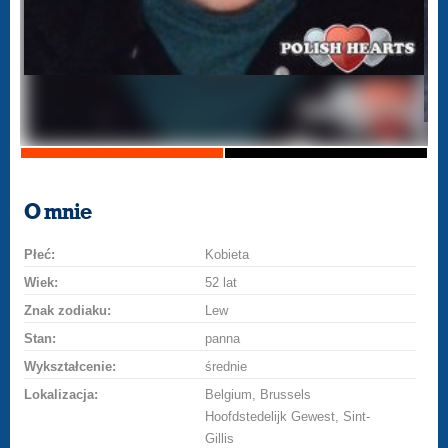
O mnie
Płeć:
Kobieta
Wiek:
52 lat
Znak zodiaku:
Lew
Stan:
panna
Wykształcenie:
średnie
Lokalizacja:
Belgium, Brussels
Hoofdstedelijk Gewest, Sint-
Gillis