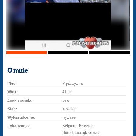
O mnie
Płeć:
Mężczyzna
Wiek:
41 lat
Znak zodiaku:
Lew
Stan:
kawaler
Wykształcenie:
wyższe
Lokalizacja:
Belgium, Brussels
Hoofdstedelijk Gewest,