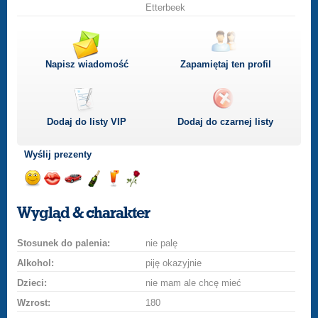
Etterbeek
Napisz wiadomość
Zapamiętaj ten profil
Dodaj do listy
VIP
Dodaj do czarnej listy
Wyślij prezenty
Wyślij
Wyślij
Przejażdżka
Wyślij
Wyślij
Wyślij
uśmiech
buziaka
samochodem
szampana
drinka
różę
Wygląd & charakter
Stosunek do palenia:
nie palę
Alkohol:
piję okazyjnie
Dzieci:
nie mam ale chcę mieć
Wzrost:
180