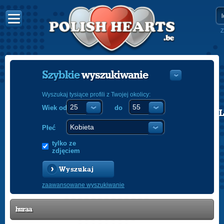
Z
Szybkie
wyszukiwanie
Wyszukaj tysiące profili z Twojej okolicy:
Wiek od
do
POLISH
ENGLISH
Płeć
tylko ze
zdjęciem
Wyszukaj
zaawansowane wyszukiwanie
huraa