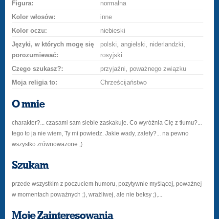
Figura:
normalna
Kolor włosów:
inne
Kolor oczu:
niebieski
Języki, w których mogę się
polski, angielski, niderlandzki,
porozumiewać:
rosyjski
Czego szukasz?:
przyjaźni, poważnego związku
Moja religia to:
Chrześcijaństwo
O mnie
charakter?... czasami sam siebie zaskakuje. Co wyróżnia Cię z tłumu?...
tego to ja nie wiem, Ty mi powiedz. Jakie wady, zalety?... na pewno
wszystko zrównoważone ;)
Szukam
przede wszystkim z poczuciem humoru, pozytywnie myślącej, poważnej
w momentach poważnych ;), wrażliwej, ale nie beksy ;),...
Moje Zainteresowania