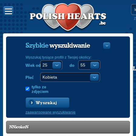
Z
Szybkie
wyszukiwanie
Wyszukaj tysiące profili z Twojej okolicy:
Wiek od
do
POLISH
ENGLISH
Płeć
tylko ze
zdjęciem
Wyszukaj
zaawansowane wyszukiwanie
NNicolasN