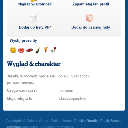
Napisz wiadomość
Zapamiętaj ten profil
Dodaj do listy
VIP
Dodaj do czarnej listy
Wyślij prezenty
Wyślij
Wyślij
Przejażdżka
Wyślij
Wyślij
Wyślij
uśmiech
buziaka
samochodem
szampana
drinka
różę
Wygląd & charakter
Języki, w których mogę się
polski, niderlandzki
porozumiewać:
Czego szukasz?:
nie wiem
Moja religia to:
Chrześcijaństwo
Copyrights © Polskie Serca : Polish Hearts :
Polskie Randki
:
Polski Serwis
Randkowy
dla Polek i Polaków na emigracji.