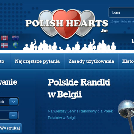
Zapamiętaj mni
to
Najczęstsze pytania
Zasady użytkowania
Histo
Polskie Randki
wanie
w Belgii
:
Największy Serwis Randkowy dla Polek i
Polaków w Belgii.
Wyszukaj