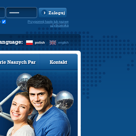
Zaloguj
e
Przypomnij hasło lub nazwę
użytkownika
language:
polish
english
rie Naszych Par
Kontakt