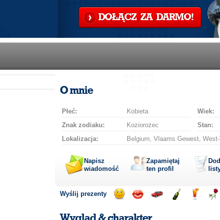
DOŁĄCZ ZA DARMO!
O mnie
Płeć:
Kobieta
Wiek:
Znak zodiaku:
Koziorożec
Stan:
Lokalizacja:
Belgium, Vlaams Gewest, West-V
Napisz
Zapamiętaj
Dod
wiadomość
ten profil
list
Wyślij prezenty
Wyślij
Wyślij
Przejażdżka
Wyślij
Wyślij
Wyś
uśmiech
buziaka
samochodem
szampana
drinka
róż
Wygląd & charakter