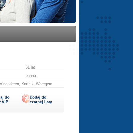
31 lat
panna
laanderen, Kortrijk, Waregem
aj do
Dodaj do
y
VIP
czarnej listy
lij
ę