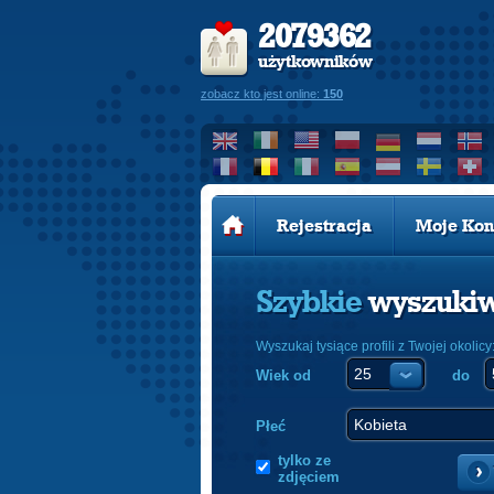
2079362
użytkowników
zobacz kto jest online:
150
Rejestracja
Moje Kon
Szybkie
wyszuki
Wyszukaj tysiące profili z Twojej okolicy
Wiek od
do
Płeć
tylko ze
zdjęciem