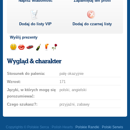
Napisz wiadomość
Zapamiętaj ten profil
Dodaj do listy
VIP
Dodaj do czarnej listy
Wyślij prezenty
Wyślij
Wyślij
Przejażdżka
Wyślij
Wyślij
Wyślij
uśmiech
buziaka
samochodem
szampana
drinka
różę
Wygląd & charakter
Stosunek do palenia:
palę okazyjnie
Wzrost:
171
Języki, w których mogę się
polski, angielski
porozumiewać:
Czego szukasz?:
przyjaźni, zabawy
Copyrights © Polskie Serca : Polish Hearts :
Polskie Randki
:
Polski Serwis