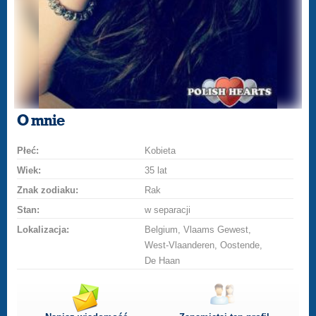
O mnie
Płeć:
Kobieta
Wiek:
35 lat
Znak zodiaku:
Rak
Stan:
w separacji
Lokalizacja:
Belgium, Vlaams Gewest,
West-Vlaanderen, Oostende,
De Haan