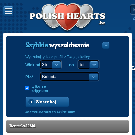
Z
Szybkie
wyszukiwanie
Wyszukaj tysiące profili z Twojej okolicy:
Wiek od
do
POLISH
ENGLISH
Płeć
tylko ze
zdjęciem
Wyszukaj
zaawansowane wyszukiwanie
Dominika12344